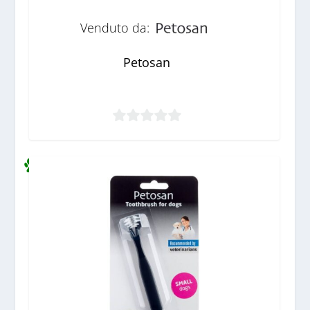
Venduto da:
Petosan
0
s
u
5