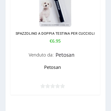
SPAZZOLINO A DOPPIA TESTINA PER CUCCIOLI
€
6.95
Venduto da:
Petosan
0
s
u