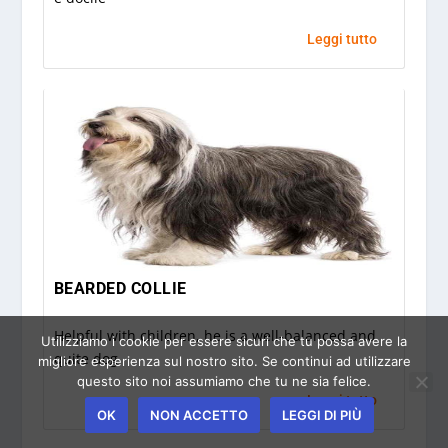
Leggi tutto
BEARDED COLLIE
Helpful with children, he is a well-balanced and
Utilizziamo i cookie per essere sicuri che tu possa avere la
quite dog
migliore esperienza sul nostro sito. Se continui ad utilizzare
questo sito noi assumiamo che tu ne sia felice.
Leggi tutto
OK
NON ACCETTO
LEGGI DI PIÙ