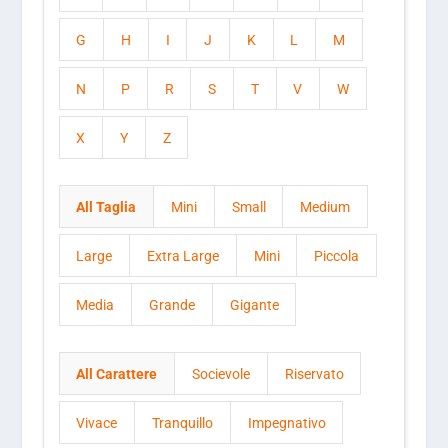
G
H
I
J
K
L
M
N
P
R
S
T
V
W
X
Y
Z
All Taglia
Mini
Small
Medium
Large
Extra Large
Mini
Piccola
Media
Grande
Gigante
All Carattere
Socievole
Riservato
Vivace
Tranquillo
Impegnativo