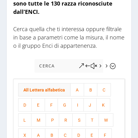
sono tutte le 130 razza riconosciute
dall’ENCI.
Cerca
quella che ti interessa oppure filtrale
in base a parametri come la misura, il nome
o il gruppo Enci di appartenenza.
&#x55;
All Lettera alfabetica
A
B
C
D
E
F
G
I
J
K
L
M
P
R
S
T
W
X
A
B
C
D
E
F