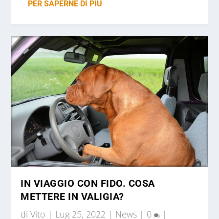
PER SAPERNE DI PIÙ
IN VIAGGIO CON FIDO. COSA
METTERE IN VALIGIA?
di
Vito
|
Lug 25, 2022
|
News
|
0
|