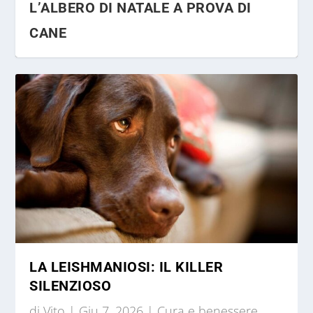
L’ALBERO DI NATALE A PROVA DI
CANE
REGALI DI NATALE PER CANI: COSA
I COLLARI ALTERNATIVI
LA LEISHMANIOSI: IL KILLER
SCEGLIERE?
SILENZIOSO
di
Vito
|
Giu 7, 2026
|
Cura e benessere
,