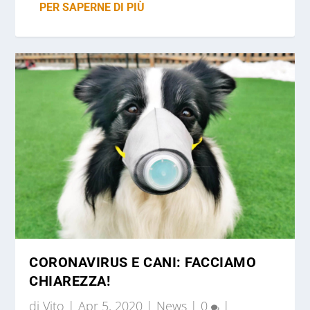
PER SAPERNE DI PIÙ
CORONAVIRUS E CANI: FACCIAMO
CHIAREZZA!
di
Vito
|
Apr 5, 2020
|
News
|
0
|