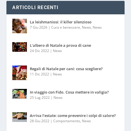
ARTICOLI RECENTI
La leishmaniosi: il killer silenzioso
7 Giu 2026
|
Cura e benessere
,
News
,
News
L’albero di Natale a prova di cane
24 Dic 2022
|
News
Regali di Natale per cani: cosa scegliere?
11 Dic 2022
|
News
In viaggio con Fido. Cosa mettere in valigia?
25 Lug 2022
|
News
Arriva l’estate: come prevenire i colpi di calore?
28 Giu 2022
|
Comportamento
,
News