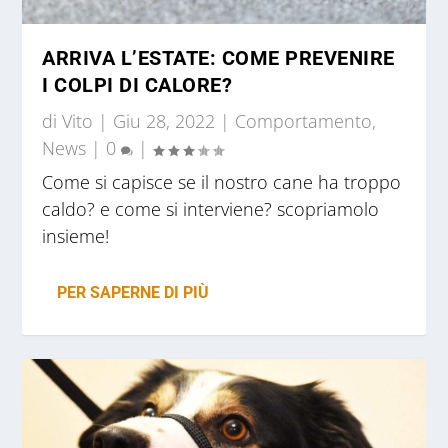
ARRIVA L’ESTATE: COME PREVENIRE
I COLPI DI CALORE?
di
Vito
|
Giu 28, 2022
|
Comportamento
,
News
|
0
|
Come si capisce se il nostro cane ha troppo
caldo? e come si interviene? scopriamolo
insieme!
PER SAPERNE DI PIÙ