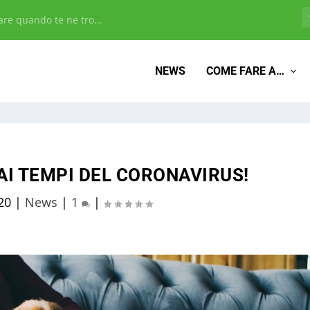
re quando te ne tro...
NEWS
COME FARE A…
 AI TEMPI DEL CORONAVIRUS!
20
|
News
|
1
|