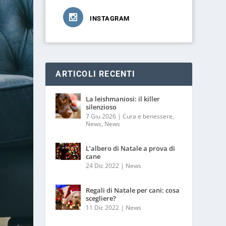
INSTAGRAM
ARTICOLI RECENTI
La leishmaniosi: il killer
silenzioso
7 Giu 2026
|
Cura e benessere
,
News
,
News
L’albero di Natale a prova di
cane
24 Dic 2022
|
News
Regali di Natale per cani: cosa
scegliere?
11 Dic 2022
|
News