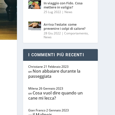
In viaggio con Fido. Cosa
mettere in valigia?
25 Lug 2022
|
News
Arriva l’estate: come
prevenire i colpi di calore?
28 Giu 2022
|
Comportamento
,
News
I COMMENTI PIÙ RECENTI
Christiane
21 Febbraio 2023
Non abbaiare durante la
on
passeggiata
Milena
26 Gennaio 2023
Cosa vuol dire quando un
on
cane mi lecca?
Gian Franco
2 Gennaio 2023
il Malinois