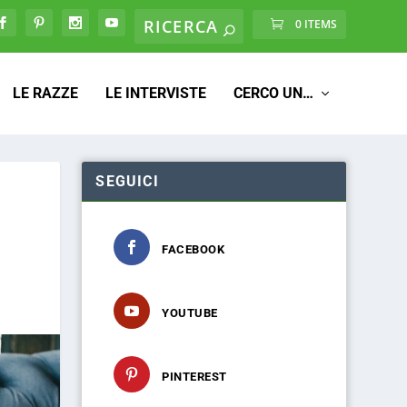
0 ITEMS
LE RAZZE
LE INTERVISTE
CERCO UN…
SEGUICI
FACEBOOK
YOUTUBE
PINTEREST