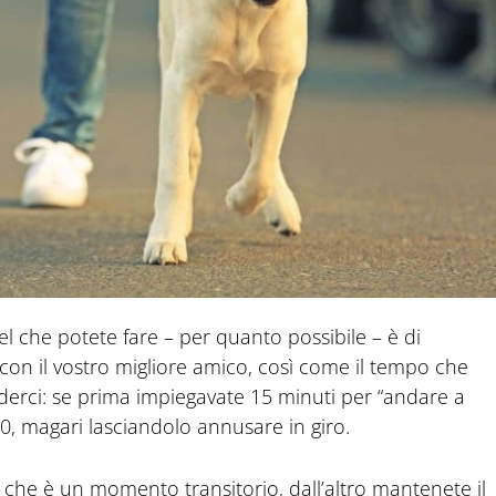
uel che potete fare – per quanto possibile – è di
con il vostro migliore amico, così come il tempo che
nderci: se prima impiegavate 15 minuti per “andare a
, magari lasciandolo annusare in giro.
 che è un momento transitorio, dall’altro mantenete il