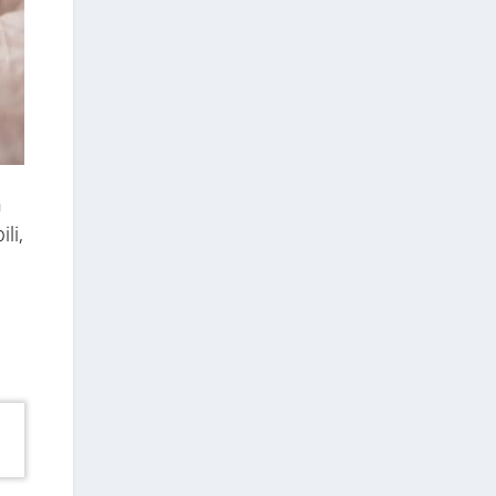
n
li,